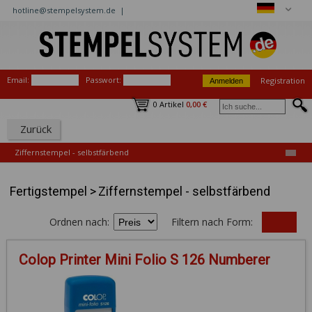
hotline@stempelsystem.de |
Email:
Passwort:
Registration
0 Artikel
0,00 €
Zurück
Ziffernstempel - selbstfärbend
Fertigstempel
>
Ziffernstempel - selbstfärbend
Ordnen nach:
Filtern nach Form:
Colop Printer Mini Folio S 126 Numberer