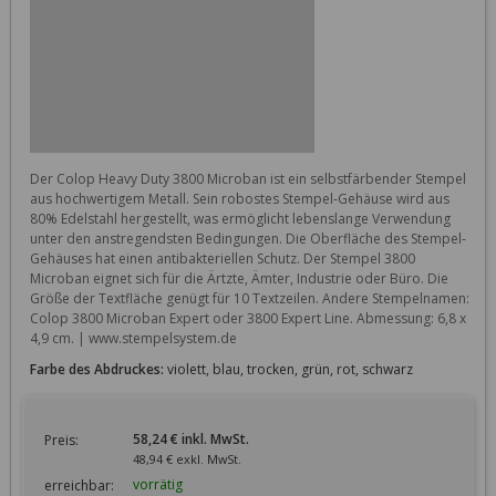
Der Colop Heavy Duty 3800 Microban ist ein selbstfärbender Stempel 
aus hochwertigem Metall. Sein robostes Stempel-Gehäuse wird aus 
80% Edelstahl hergestellt, was ermöglicht lebenslange Verwendung 
unter den anstregendsten Bedingungen. Die Oberfläche des Stempel-
Gehäuses hat einen antibakteriellen Schutz. Der Stempel 3800 
Microban eignet sich für die Ärtzte, Ämter, Industrie oder Büro. Die 
Größe der Textfläche genügt für 10 Textzeilen. Andere Stempelnamen: 
Colop 3800 Microban Expert oder 3800 Expert Line. Abmessung: 6,8 x 
4,9 cm. | www.stempelsystem.de
Farbe des Abdruckes:
violett, blau, trocken, grün, rot, schwarz
58,24 € inkl. MwSt.
Preis:
48,94 € exkl. MwSt.
vorrätig
erreichbar: