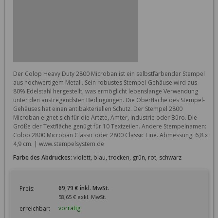
Der Colop Heavy Duty 2800 Microban ist ein selbstfärbender Stempel 
aus hochwertigem Metall. Sein robustes Stempel-Gehäuse wird aus 
80% Edelstahl hergestellt, was ermöglicht lebenslange Verwendung 
unter den anstregendsten Bedingungen. Die Oberfläche des Stempel-
Gehäuses hat einen antibakteriellen Schutz. Der Stempel 2800 
Microban eignet sich für die Ärtzte, Ämter, Industrie oder Büro. Die 
Größe der Textfläche genügt für 10 Textzeilen. Andere Stempelnamen: 
Colop 2800 Microban Classic oder 2800 Classic Line. Abmessung: 6,8 x 
4,9 cm. | www.stempelsystem.de
Farbe des Abdruckes:
violett, blau, trocken, grün, rot, schwarz
69,79 € inkl. MwSt.
Preis:
58,65 € exkl. MwSt.
vorrätig
erreichbar: