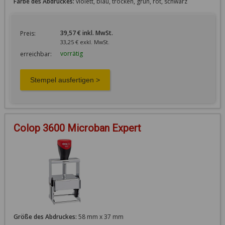
Farbe des Abdruckes:
violett, blau, trocken, grün, rot, schwarz
39,57 € inkl. MwSt.
Preis:
33,25 € exkl. MwSt.
vorrätig
erreichbar:
Colop 3600 Microban Expert
Größe des Abdruckes:
58 mm x 37 mm