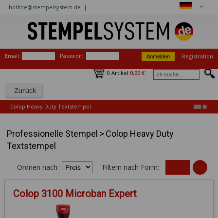
hotline@stempelsystem.de |
Email:
Passwort:
Registration
0 Artikel
0,00 €
Zurück
Colop Heavy Duty Textstempel
Professionelle Stempel
>
Colop Heavy Duty
Textstempel
Ordnen nach:
Filtern nach Form:
Colop 3100 Microban Expert