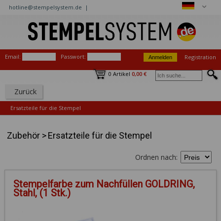
hotline@stempelsystem.de |
Email:
Passwort:
Registration
0 Artikel
0,00 €
Zurück
Ersatzteile für die Stempel
Zubehör
>
Ersatzteile für die Stempel
Ordnen nach:
Stempelfarbe zum Nachfüllen GOLDRING,
Stahl, (1 Stk.)