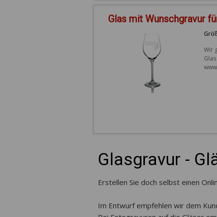
Glas mit Wunschgravur f
Größ
Wir 
Glas
www.
Glasgravur - Gl
Erstellen Sie doch selbst einen Onli
Im Entwurf empfehlen wir dem Kund
Bei Fotogravuren auf die Gläser e