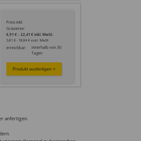
Preis inkl.
Gravieren:
6,91 € - 22,41 € inkl. MwSt.
5,81 € - 18,84 € exkl. MwSt.
innerhalb von 30
erreichbar:
Tagen
er anfertigen.
dern.
it unserem Personal zu besprechen.