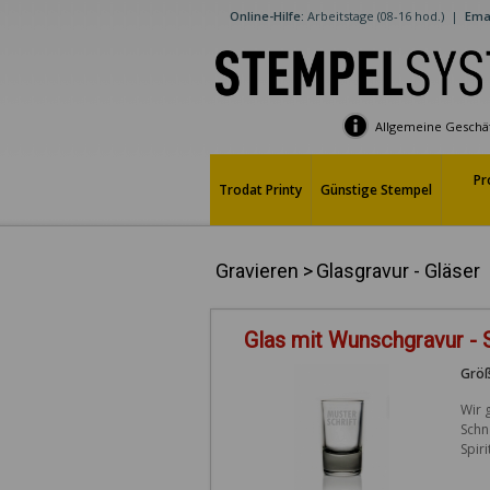
Online-Hilfe:
Arbeitstage (08-16 hod.)
|
Emai
Allgemeine Geschä
Pr
Trodat Printy
Günstige Stempel
Gravieren
>
Glasgravur - Gläser
Glas mit Wunschgravur -
Größ
Wir 
Schn
Spir