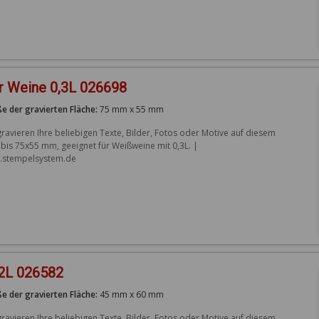
r Weine 0,3L 026698
e der gravierten Fläche:
75 mm x 55 mm
gravieren Ihre beliebigen Texte, Bilder, Fotos oder Motive auf diesem 
 bis 75x55 mm, geeignet für Weißweine mit 0,3L. | 
stempelsystem.de
,2L 026582
e der gravierten Fläche:
45 mm x 60 mm
gravieren Ihre beliebigen Texte, Bilder, Fotos oder Motive auf diesem 