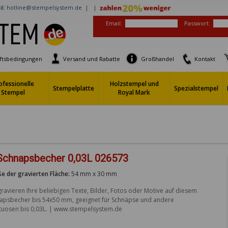
l:
hotline@stempelsystem.de |
|
Email:
Passwort:
ftsbedingungen
Versand und Rabatte
Großhandel
Kontakt
ofessionelle
Holzstempel und
Stempelplatte
Spezialstempel
Stempel
Royal Mark
 Schnapsbecher 0,03L 026573
e der gravierten Fläche:
54 mm x 30 mm
gravieren Ihre beliebigen Texte, Bilder, Fotos oder Motive auf diesem 
apsbecher bis 54x50 mm, geeignet für Schnäpse und andere 
ituosen bis 0,03L. | www.stempelsystem.de