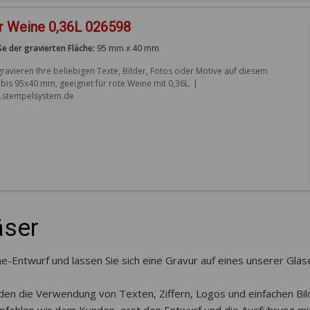
ür Weine 0,36L 026598
e der gravierten Fläche:
95 mm x 40 mm
gravieren Ihre beliebigen Texte, Bilder, Fotos oder Motive auf diesem 
 bis 95x40 mm, geeignet für rote Weine mit 0,36L. | 
stempelsystem.de
äser
ne-Entwurf und lassen Sie sich eine Gravur auf eines unserer Gläs
en die Verwendung von Texten, Ziffern, Logos und einfachen Bil
mpfehlen wir dem Kunden, erst den Entwurf und die Ausführung m