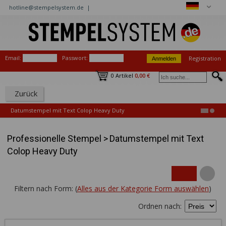
hotline@stempelsystem.de |
Email:
Passwort:
Registration
0 Artikel
0,00 €
Zurück
Datumstempel mit Text Colop Heavy Duty
Professionelle Stempel
>
Datumstempel mit Text
Colop Heavy Duty
Filtern nach Form: (
Alles aus der Kategorie Form auswählen
)
Ordnen nach: