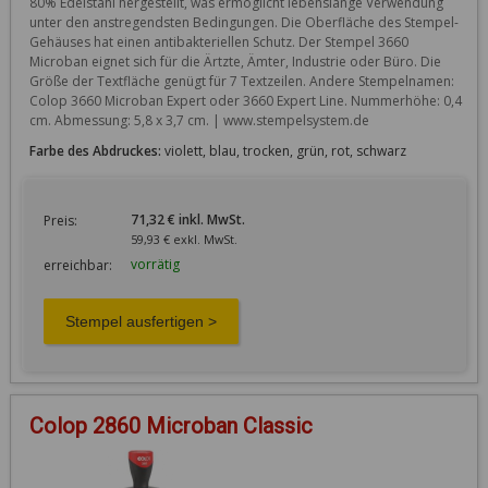
80% Edelstahl hergestellt, was ermöglicht lebenslange Verwendung 
unter den anstregendsten Bedingungen. Die Oberfläche des Stempel-
Gehäuses hat einen antibakteriellen Schutz. Der Stempel 3660 
Microban eignet sich für die Ärtzte, Ämter, Industrie oder Büro. Die 
Größe der Textfläche genügt für 7 Textzeilen. Andere Stempelnamen: 
Colop 3660 Microban Expert oder 3660 Expert Line. Nummerhöhe: 0,4 
cm. Abmessung: 5,8 x 3,7 cm. | www.stempelsystem.de
Farbe des Abdruckes:
violett, blau, trocken, grün, rot, schwarz
71,32 € inkl. MwSt.
Preis:
59,93 € exkl. MwSt.
vorrätig
erreichbar:
Colop 2860 Microban Classic