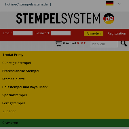
hotline@stempelsystem.de |
Email:
Passwort:
Registration
0 Artikel
0,00 €
Trodat Printy
Günstige Stempel
Professionelle Stempel
Stempelplatte
Holzstempel und Royal Mark
Spezialstempel
Fertigstempel
Zubehör
Gravieren