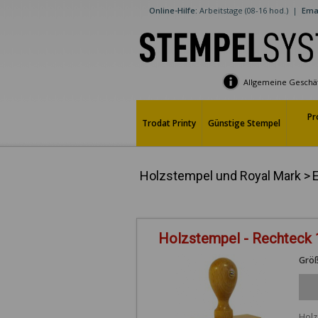
Online-Hilfe:
Arbeitstage (08-16 hod.)
|
Emai
Allgemeine Geschä
Pr
Trodat Printy
Günstige Stempel
Holzstempel und Royal Mark
>
Holzstempel - Rechteck
Größ
Holz