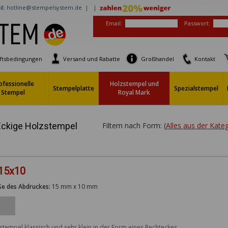
l:
hotline@stempelsystem.de |
|
Email:
Passwort:
ftsbedingungen
Versand und Rabatte
Großhandel
Kontakt
ofessionelle
Holzstempel und
Stempelplatte
Spezialstempel
Stempel
Royal Mark
Eckige Holzstempel
Filtern nach Form: (
Alles aus der Kat
 15x10
e des Abdruckes:
15 mm x 10 mm
stempel klassisch und sehr klein in der Form eines Rechteckes. 