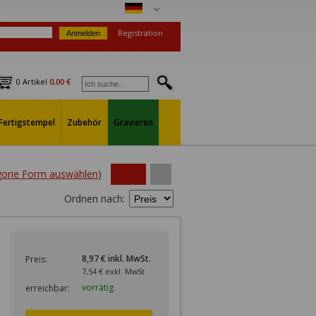
Registration
0 Artikel
0,00 €
Fertigstempel
Zubehör
Gravieren
egorie Form auswählen
)
Ordnen nach:
8,97 € inkl. MwSt.
Preis:
7,54 € exkl. MwSt.
vorrätig
erreichbar: