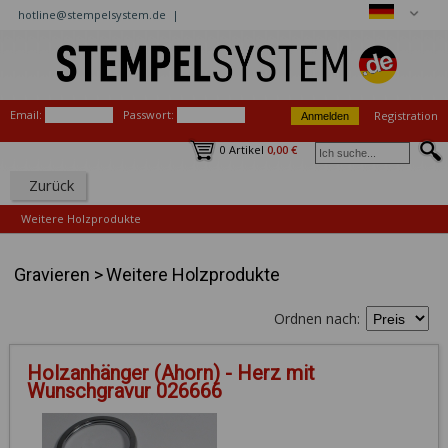
hotline@stempelsystem.de |
Email:
Passwort:
Registration
0 Artikel
0,00 €
Zurück
Weitere Holzprodukte
Gravieren
>
Weitere Holzprodukte
Ordnen nach:
Holzanhänger (Ahorn) - Herz mit
Wunschgravur 026666