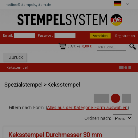
hotline@stempelsystem.de |
Email:
Passwort:
Registration
0 Artikel
0,00 €
Zurück
Keksstempel
Spezialstempel
>
Keksstempel
Filtern nach Form: (
Alles aus der Kategorie Form auswählen
)
Ordnen nach:
Keksstempel Durchmesser 30 mm