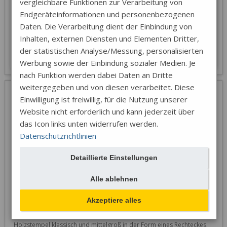
vergleichbare Funktionen zur Verarbeitung von
12,62 € exkl. MwSt.
Endgeräteinformationen und personenbezogenen
vorrätig
erreichbar:
Daten. Die Verarbeitung dient der Einbindung von
Inhalten, externen Diensten und Elementen Dritter,
der statistischen Analyse/Messung, personalisierten
Werbung sowie der Einbindung sozialer Medien. Je
nach Funktion werden dabei Daten an Dritte
weitergegeben und von diesen verarbeitet. Diese
Holzstempel - Rechteck 65x10
Einwilligung ist freiwillig, für die Nutzung unserer
Website nicht erforderlich und kann jederzeit über
das Icon links unten widerrufen werden.
Datenschutzrichtlinien
Detaillierte Einstellungen
Alle ablehnen
Größe des Abdruckes:
65 mm x 10 mm
Akzeptiere alles
Funktion
Holzstempel klassisch und mittelgroß in der Form eines Rechteckes. 