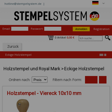
hotline@stempelsystem.de |
Email:
Passwort:
Registration
0 Artikel
0,00 €
Zurück
Eckige Holzstempel
Holzstempel und Royal Mark
>
Eckige Holzstempel
Ordnen nach:
Filtern nach Form:
Holzstempel - Viereck 10x10 mm