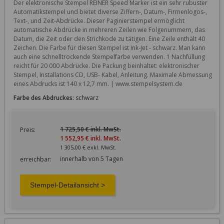
Der elektronische Stempel REINER Speed Marker ist ein sehr rubuster 
Automatikstempel und bietet diverse Ziffern-, Datum-, Firmenlogos-, 
Text-, und Zeit-Abdrücke. Dieser Paginierstempel ermöglicht 
automatische Abdrücke in mehreren Zeilen wie Folgenummern, das 
Datum, die Zeit oder den Strichkode zu tätigen. Eine Zeile enthält 40 
Zeichen. Die Farbe für diesen Stempel ist Ink-Jet - schwarz. Man kann 
auch eine schnelltrockende Stempelfarbe verwenden. 1 Nachfüllung 
reicht für 20 000 Abdrücke. Die Packung beinhaltet: elektronischer 
Stempel, Installations CD, USB- Kabel, Anleitung. Maximale Abmessung 
eines Abdrucks ist 140 x 12,7 mm. | www.stempelsystem.de   
Farbe des Abdruckes:
schwarz
1 725,50 € inkl. MwSt.
Preis:
1 552,95 € inkl. MwSt.
1 305,00 € exkl. MwSt.
innerhalb von 5 Tagen
erreichbar: