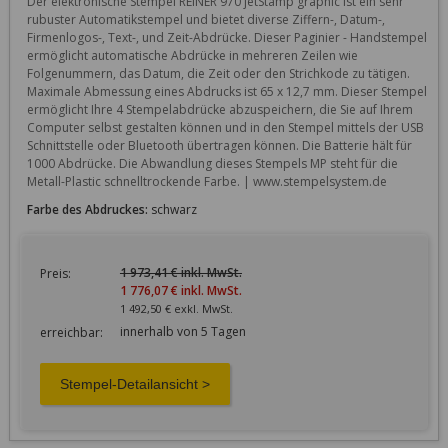
Der elektronische Stempel REINER 970 jetStamp graphic ist ein sehr 
rubuster Automatikstempel und bietet diverse Ziffern-, Datum-, 
Firmenlogos-, Text-, und Zeit-Abdrücke. Dieser Paginier - Handstempel 
ermöglicht automatische Abdrücke in mehreren Zeilen wie 
Folgenummern, das Datum, die Zeit oder den Strichkode zu tätigen. 
Maximale Abmessung eines Abdrucks ist 65 x 12,7 mm. Dieser Stempel 
ermöglicht Ihre 4 Stempelabdrücke abzuspeichern, die Sie auf Ihrem 
Computer selbst gestalten können und in den Stempel mittels der USB 
Schnittstelle oder Bluetooth übertragen können. Die Batterie hält für 
1000 Abdrücke. Die Abwandlung dieses Stempels MP steht für die 
Metall-Plastic schnelltrockende Farbe. | www.stempelsystem.de
Farbe des Abdruckes:
schwarz
1 973,41 € inkl. MwSt.
Preis:
1 776,07 € inkl. MwSt.
1 492,50 € exkl. MwSt.
innerhalb von 5 Tagen
erreichbar: