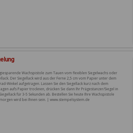
gelung
giesparende Wachspistole zum Tauen vom flexiblen Siegelwachs oder 
ellack. Der Siegellack wird aus der Ferne 2,5 cm vom Papier unter dem 
rad-Winkel aufgetragen. Lassen Sie den Siegellack kurz nach dem 
ragen aufs Papier trocknen, drücken Sie dann Ihr Prägestanzer/Siegel in 
Siegellack für 3-5 Sekunden ab. Bestellen Sie heute Ihre Wachspistole 
morgen wird bei Ihnen sein. | www.stempelsystem.de