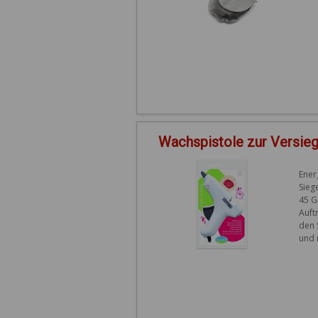
Wachspistole zur Versie
Ener
Sieg
45 G
Auft
den 
und 