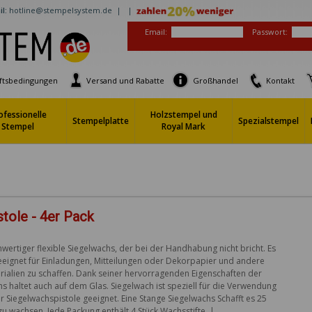
l:
hotline@stempelsystem.de |
|
Email:
Passwort:
ftsbedingungen
Versand und Rabatte
Großhandel
Kontakt
ofessionelle
Holzstempel und
Stempelplatte
Spezialstempel
Stempel
Royal Mark
tole - 4er Pack
wertiger flexible Siegelwachs, der bei der Handhabung nicht bricht. Es 
geeignet für Einladungen, Mitteilungen oder Dekorpapier und andere 
rialien zu schaffen. Dank seiner hervorragenden Eigenschaften der 
s haltet auch auf dem Glas. Siegelwach ist speziell für die Verwendung 
er Siegelwachspistole geeignet. Eine Stange Siegelwachs Schafft es 25 
zu wachsen. Jede Packung enthält 4 Stück Wachsstifte. | 