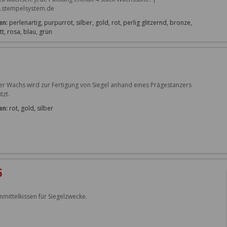
stempelsystem.de
en:
perlenartig, purpurrot, silber, gold, rot, perlig glitzernd, bronze,
tt, rosa, blau, grün
er Wachs wird zur Fertigung von Siegel anhand eines Prägestanzers 
tzt.
en:
rot, gold, silber
5
nmittelkissen für Siegelzwecke.