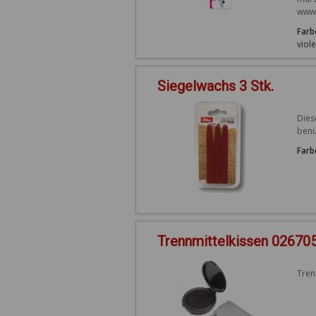
www.
Farb
viole
Siegelwachs 3 Stk.
Dies
benü
Farb
Trennmittelkissen 02670
Tren