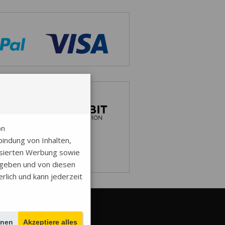
on
indung von Inhalten,
isierten Werbung sowie
egeben und von diesen
erlich und kann jederzeit
empels
r Euro.
hnen
Akzeptiere alles