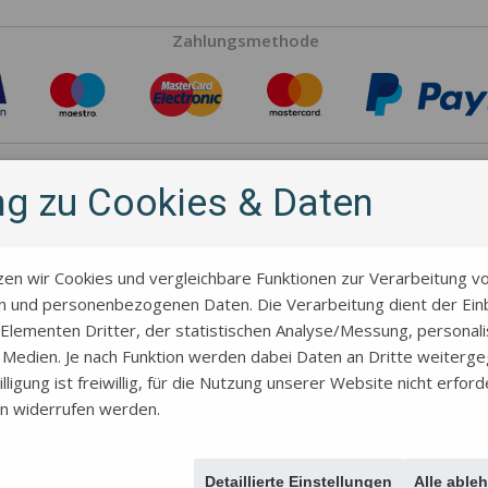
Zahlungsmethode
Hersteller
ung zu Cookies & Daten
zen wir Cookies und vergleichbare Funktionen zur Verarbeitung v
 und personenbezogenen Daten. Die Verarbeitung dient der Einb
Elementen Dritter, der statistischen Analyse/Messung, personal
r Medien. Je nach Funktion werden dabei Daten an Dritte weiterg
lligung ist freiwillig, für die Nutzung unserer Website nicht erford
en widerrufen werden.
Über uns
Allgemeine Geschäftsbedingungen
Kontakt
Geschichte des St
Versand und Rabatte
Über das Projekt
Kekse mit eigenem Motiv für ein Paa
Detaillierte Einstellungen
Alle able