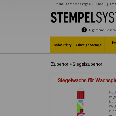
Online-Hilfe:
Arbeitstage (08-16 hod.)
|
Emai
Allgemeine Geschä
Pr
Trodat Printy
Günstige Stempel
Zubehör
>
Siegelzubehör
Siegelwachs für Wachspis
Hoch
ist 
Mate
Wach
in d
mal 