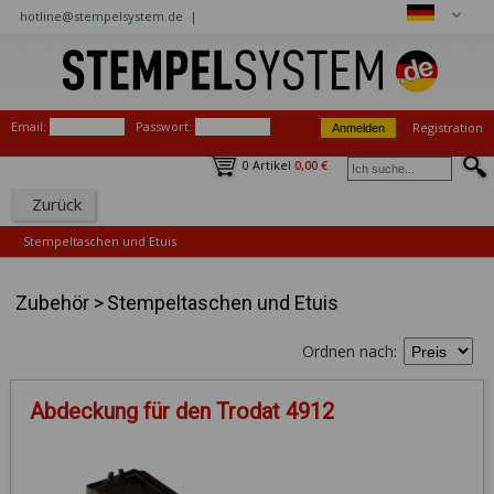
hotline@stempelsystem.de |
Email:
Passwort:
Registration
0 Artikel
0,00 €
Zurück
Stempeltaschen und Etuis
Zubehör
>
Stempeltaschen und Etuis
Ordnen nach:
Abdeckung für den Trodat 4912