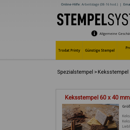
Online-Hilfe:
Arbeitstage (08-16 hod.)
|
Emai
Allgemeine Geschä
Pr
Trodat Printy
Günstige Stempel
Spezialstempel
>
Keksstempel
Keksstempel 60 x 40 mm
Größ
Keks
Keks
Lieb