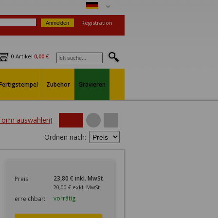
Registration
0 Artikel
0,00 €
Fertigstempel
Zubehör
Gravieren
 Form auswählen
)
Ordnen nach:
23,80 € inkl. MwSt.
Preis:
20,00 € exkl. MwSt.
vorrätig
erreichbar: