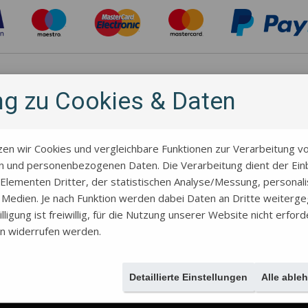
Hersteller
ung zu Cookies & Daten
zen wir Cookies und vergleichbare Funktionen zur Verarbeitung v
 und personenbezogenen Daten. Die Verarbeitung dient der Einb
Elementen Dritter, der statistischen Analyse/Messung, personal
r Medien. Je nach Funktion werden dabei Daten an Dritte weiterg
lligung ist freiwillig, für die Nutzung unserer Website nicht erford
en widerrufen werden.
Über uns
Allgemeine Geschäftsbedingungen
Kontakt
Geschichte des St
Versand und Rabatte
Über das Projekt
Kekse mit eigenem Motiv für ein Paa
Datenschutzrichtlinien
Großhandel
Ohne MwSt. einkaufen
Detaillierte Einstellungen
Alle able