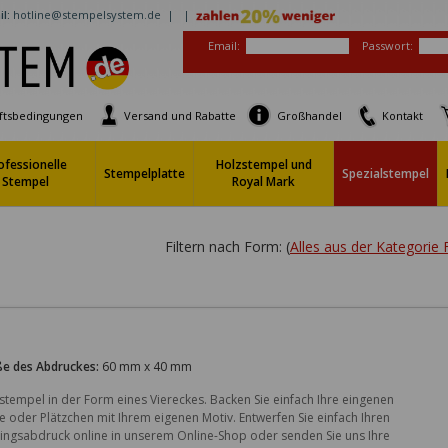
l:
hotline@stempelsystem.de |
|
Email:
Passwort:
ftsbedingungen
Versand und Rabatte
Großhandel
Kontakt
ofessionelle
Holzstempel und
Stempelplatte
Spezialstempel
Stempel
Royal Mark
Filtern nach Form: (
Alles aus der Kategorie
e des Abdruckes:
60 mm x 40 mm
stempel in der Form eines Viereckes. Backen Sie einfach Ihre eingenen 
e oder Plätzchen mit Ihrem eigenen Motiv. Entwerfen Sie einfach Ihren 
lingsabdruck online in unserem Online-Shop oder senden Sie uns Ihre 