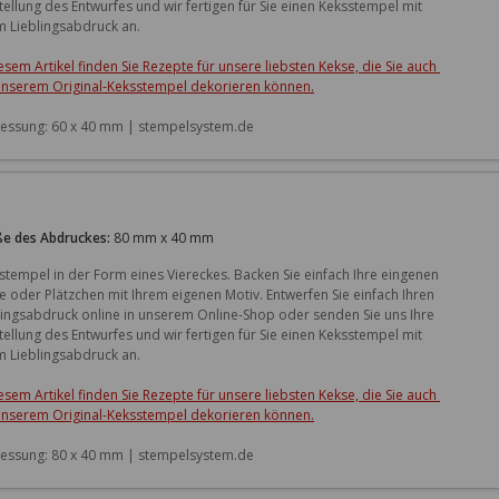
tellung des Entwurfes und wir fertigen für Sie einen Keksstempel mit 
m Lieblingsabdruck an.

iesem Artikel finden Sie Rezepte für unsere liebsten Kekse, die Sie auch 
unserem Original-Keksstempel dekorieren können.
ssung: 60 x 40 mm | stempelsystem.de
e des Abdruckes:
80 mm x 40 mm
stempel in der Form eines Viereckes. Backen Sie einfach Ihre eingenen 
e oder Plätzchen mit Ihrem eigenen Motiv. Entwerfen Sie einfach Ihren 
lingsabdruck online in unserem Online-Shop oder senden Sie uns Ihre 
tellung des Entwurfes und wir fertigen für Sie einen Keksstempel mit 
m Lieblingsabdruck an.

iesem Artikel finden Sie Rezepte für unsere liebsten Kekse, die Sie auch 
unserem Original-Keksstempel dekorieren können.
ssung: 80 x 40 mm | stempelsystem.de