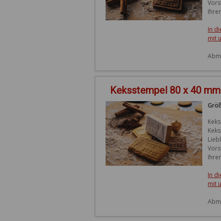
Vors
Ihre
In d
mit 
Abme
Keksstempel 80 x 40 mm
Größ
Keks
Keks
Lieb
Vors
Ihre
In d
mit 
Abme