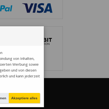
on
indung von Inhalten,
isierten Werbung sowie
egeben und von diesen
erlich und kann jederzeit
empels
r Euro.
hnen
Akzeptiere alles