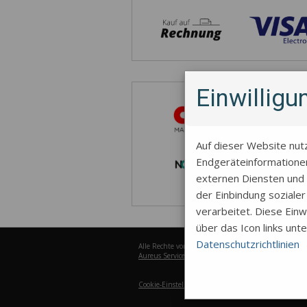
Einwillig
Auf dieser Website nut
Endgeräteinformationen
externen Diensten und 
der Einbindung soziale
verarbeitet. Diese Einwi
über das Icon links unt
Datenschutzrichtlinien
Alle Rechte vorbehalten © 2026
Aureus Services
Cookie-Einstellungen
Funktion