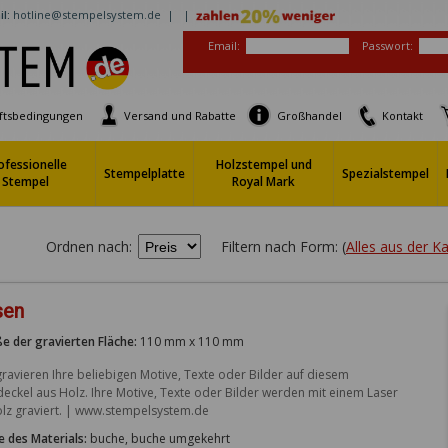
l:
hotline@stempelsystem.de |
|
Email:
Passwort:
ftsbedingungen
Versand und Rabatte
Großhandel
Kontakt
ofessionelle
Holzstempel und
Stempelplatte
Spezialstempel
Stempel
Royal Mark
Ordnen nach:
Filtern nach Form: (
Alles aus der 
sen
e der gravierten Fläche:
110 mm x 110 mm
gravieren Ihre beliebigen Motive, Texte oder Bilder auf diesem 
deckel aus Holz. Ihre Motive, Texte oder Bilder werden mit einem Laser 
olz graviert. | www.stempelsystem.de
e des Materials:
buche, buche umgekehrt