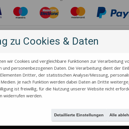
Hersteller
ung zu Cookies & Daten
zen wir Cookies und vergleichbare Funktionen zur Verarbeitung v
 und personenbezogenen Daten. Die Verarbeitung dient der Einb
Elementen Dritter, der statistischen Analyse/Messung, personal
r Medien. Je nach Funktion werden dabei Daten an Dritte weiterg
lligung ist freiwillig, für die Nutzung unserer Website nicht erford
en widerrufen werden.
Über uns
Allgemeine Geschäftsbedingungen
Kontakt
Geschichte des St
Versand und Rabatte
Über das Projekt
Kekse mit eigenem Motiv für ein Paa
Detaillierte Einstellungen
Alle able
Datenschutzrichtlinien
Großhandel
Ohne MwSt. einkaufen