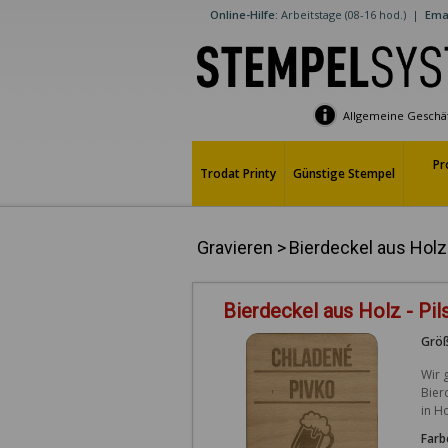
Online-Hilfe:
Arbeitstage (08-16 hod.)
|
Emai
Allgemeine Geschä
Pr
Trodat Printy
Günstige Stempel
Gravieren
>
Bierdeckel aus Holz
Bierdeckel aus Holz - Pil
Größ
Wir 
Bier
in H
Farb