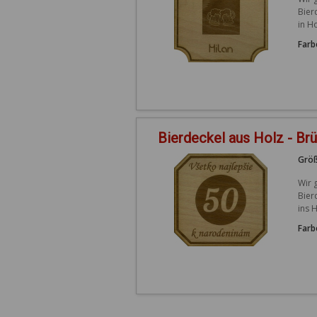
Bier
in H
Farb
Bierdeckel aus Holz - Br
Größ
Wir 
Bier
ins 
Farb