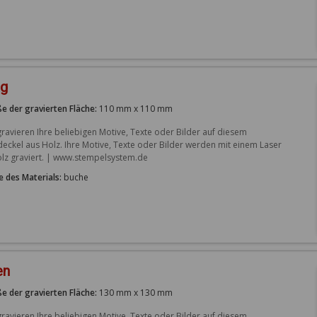
ag
e der gravierten Fläche:
110 mm x 110 mm
gravieren Ihre beliebigen Motive, Texte oder Bilder auf diesem 
deckel aus Holz. Ihre Motive, Texte oder Bilder werden mit einem Laser 
olz graviert. | www.stempelsystem.de
e des Materials:
buche
en
e der gravierten Fläche:
130 mm x 130 mm
gravieren Ihre beliebigen Motive, Texte oder Bilder auf diesem 