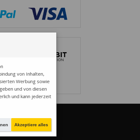
on
indung von Inhalten,
isierten Werbung sowie
egeben und von diesen
erlich und kann jederzeit
empels
r Euro.
hnen
Akzeptiere alles