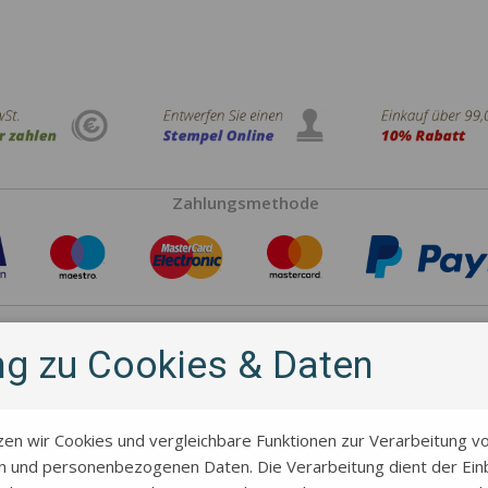
Zahlungsmethode
Hersteller
ung zu Cookies & Daten
zen wir Cookies und vergleichbare Funktionen zur Verarbeitung v
 und personenbezogenen Daten. Die Verarbeitung dient der Einb