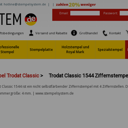
l:
hotline@stempelsystem.de |
|
Email:
Passwort:
ftsbedingungen
Versand und Rabatte
Großhandel
Kontakt
ofessionelle
Holzstempel und
Stempelplatte
Spezialstempel
Stempel
Royal Mark
el Trodat Classic
>
Trodat Classic 1544 Ziffernstempe
 Classic 1544 ist ein nicht selbstfärbender Ziffernstempel mit 4 Ziffernstellen. 
 Nummergröße: 4 mm. | www.stempelsystem.de