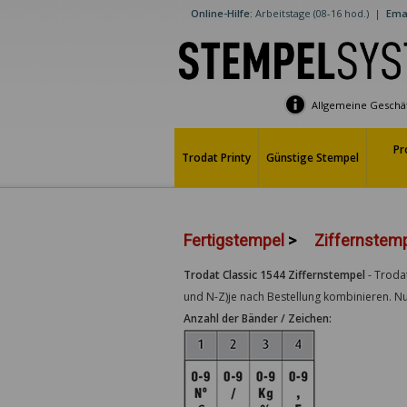
Online-Hilfe:
Arbeitstage (08-16 hod.)
|
Emai
Allgemeine Geschä
Pr
Trodat Printy
Günstige Stempel
Fertigstempel
>
Ziffernstemp
Trodat Classic 1544 Ziffernstempel
-
Trodat
und N-Z)je nach Bestellung kombinieren.
Anzahl der Bänder / Zeichen: