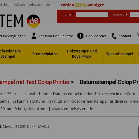
l:
hotline@stempelsystem.de |
|
Email:
Passwort:
ftsbedingungen
Versand und Rabatte
Großhandel
Kontakt
ofessionelle
Holzstempel und
Stempelplatte
Spezialstempel
Stempel
Royal Mark
mpel mit Text Colop Printer
>
Datumstempel Colop Pri
nter 35 ist ein selbstfärbender Datumstempel mit den Textzeichen in der Form ein
ial. Es kann als Datum-, Text-, Ziffern- oder Firmenstempel für diverse Fir
x 30 mm. Schriftgröße 4 mm. | www.stempelsystem.de
kl. MwSt.
(35,250 € exkl. MwSt.)