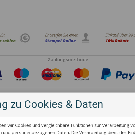
Zahlungsmethode
Hersteller
ung zu Cookies & Daten
zen wir Cookies und vergleichbare Funktionen zur Verarbeitung v
 und personenbezogenen Daten. Die Verarbeitung dient der Einb