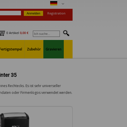
Registration
0 Artikel
0,00 €
Fertigstempel
Zubehör
Gravieren
nter 35
es Rechtecks. Es ist sehr universeller
mendaten oder Firmenlogos verwendet werden.