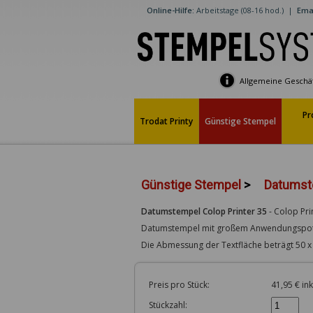
Online-Hilfe:
Arbeitstage (08-16 hod.)
|
Emai
Allgemeine Geschä
Pr
Trodat Printy
Günstige Stempel
Günstige Stempel
>
Datumste
Datumstempel Colop Printer 35
-
Colop Pri
Datumstempel mit großem Anwendungspotent
Die Abmessung der Textfläche beträgt 50 
Preis pro Stück:
41,95 € in
Stückzahl: