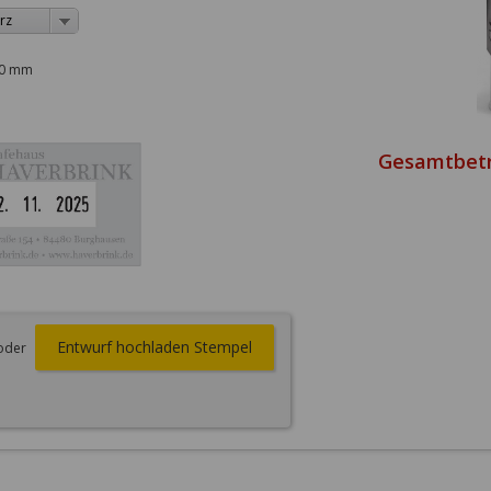
rz
30 mm
Gesamtbet
Entwurf hochladen Stempel
oder