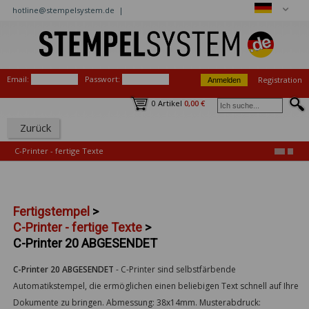
hotline@stempelsystem.de |
Email:
Passwort:
Registration
0 Artikel
0,00 €
Zurück
C-Printer - fertige Texte
Fertigstempel
>
C-Printer - fertige Texte
>
C-Printer 20 ABGESENDET
C-Printer 20 ABGESENDET
-
C-Printer sind selbstfärbende
Automatikstempel, die ermöglichen einen beliebigen Text schnell auf Ihre
Dokumente zu bringen. Abmessung: 38x14mm. Musterabdruck: